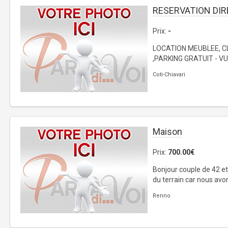
RESERVATION DI
Prix:
-
LOCATION MEUBLEE, C
,PARKING GRATUIT - VU
Coti-Chiavari
Maison
Prix:
700.00€
Bonjour couple de 42 e
du terrain car nous avo
Renno