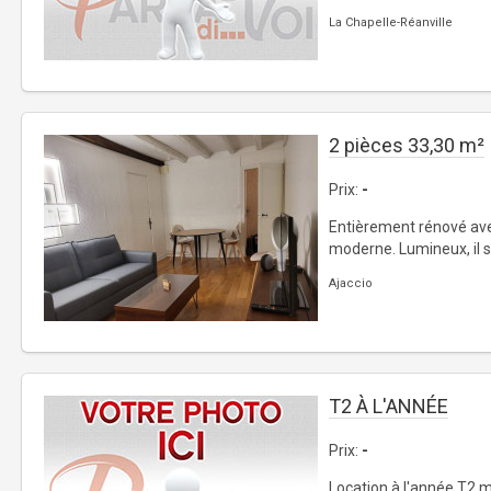
La Chapelle-Réanville
2 pièces 33,30 m²
Prix:
-
Entièrement rénové avec
moderne. Lumineux, il sé
Ajaccio
T2 À L'ANNÉE
Prix:
-
Location à l'année T2 