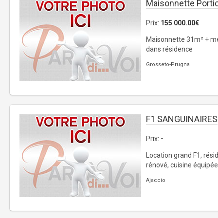
Maisonnette Porti
Prix:
155 000.00€
Maisonnette 31m² + me
dans résidence
Grosseto-Prugna
F1 SANGUINAIRES
Prix:
-
Location grand F1, résid
rénové, cuisine équipée,
Ajaccio