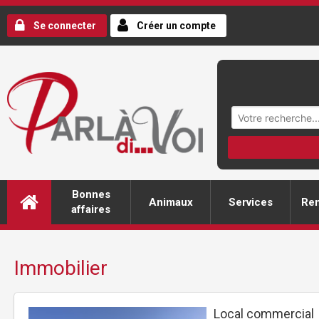
Se connecter
Créer un compte
Bonnes
Animaux
Services
Ren
affaires
Immobilier
Local commercial