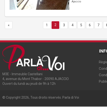
Ajaccio
2
«
1
3
4
5
6
7
INF
Règle
Condi
M3E - Immeuble Castellani
Cond
4, avenue du Mont Thabor - 20090 AJACCIO
Publi
Ouvert du lundi au jeudi de 9h à 12h
© Copyright 2026, Tous droits réservés. Parla di Voi