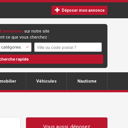
Déposer mon annonce
6 annonces
sur notre site
nt ce que vous cherchez :
cherche rapide
mobilier
Véhicules
Nautisme
Vous aussi, déposez