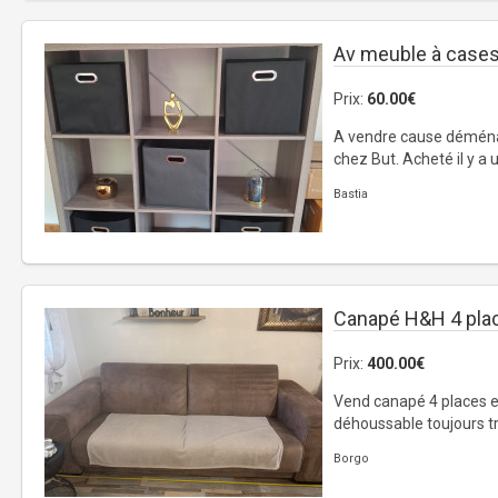
Av meuble à case
Prix:
60.00€
A vendre cause déména
chez But. Acheté il y a 
Bastia
Canapé H&H 4 pla
Prix:
400.00€
Vend canapé 4 places e
déhoussable toujours tr
Borgo