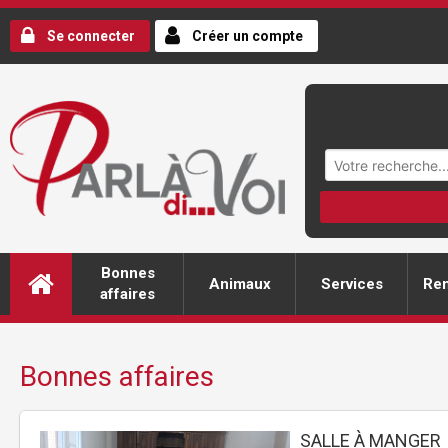
Se connecter
Créer un compte
Bonnes
Animaux
Services
Ren
affaires
Bonnes affaires
SALLE À MANGER