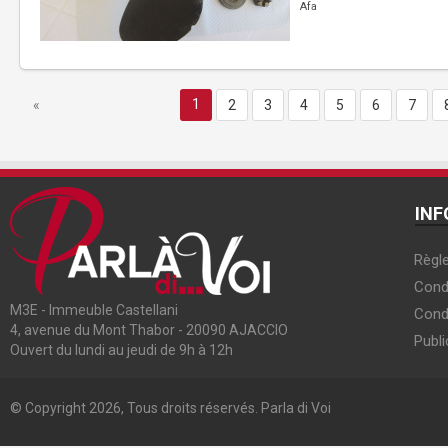
Afa
1
«
2
3
4
5
6
7
INF
Règle
Condi
M3E - Immeuble Castellani
Cond
4, avenue du Mont Thabor - 20090 AJACCIO
Publi
Ouvert du lundi au jeudi de 9h à 12h
© Copyright 2026, Tous droits réservés. Parla di Voi