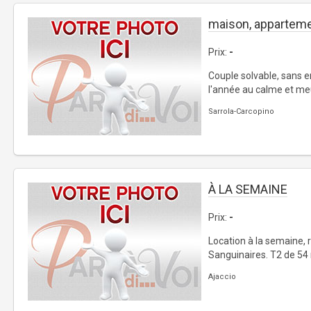
maison, appartem
Prix:
-
Couple solvable, sans e
l'année au calme et meu
Sarrola-Carcopino
À LA SEMAINE
Prix:
-
Location à la semaine, r
Sanguinaires. T2 de 54
Ajaccio