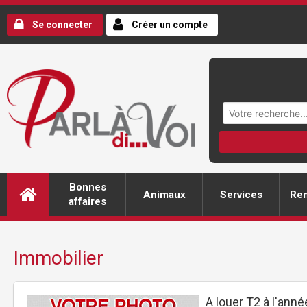
Se connecter
Créer un compte
Bonnes
Animaux
Services
Ren
affaires
Immobilier
A louer T2 à l'anné