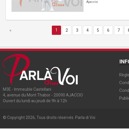
Ajaccio
1
«
2
3
4
5
6
7
INF
Règle
Condi
M3E - Immeuble Castellani
Cond
4, avenue du Mont Thabor - 20090 AJACCIO
Publi
Ouvert du lundi au jeudi de 9h à 12h
© Copyright 2026, Tous droits réservés. Parla di Voi