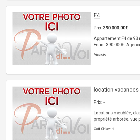
F4
Prix:
390 000.00€
Appartement F4 de 93 m
Fnac : 390 000€. Agences
Ajaccio
location vacances
Prix:
-
Locations meublée, clas
propriété arborée, vue 
Coti-Chiavari