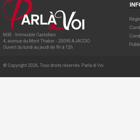
INF
Règle
Condi
M3E - Immeuble Castellani
Cond
4, avenue du Mont Thabor - 20090 AJACCIO
Publi
Ouvert du lundi au jeudi de 9h à 12h
© Copyright 2026, Tous droits réservés. Parla di Voi