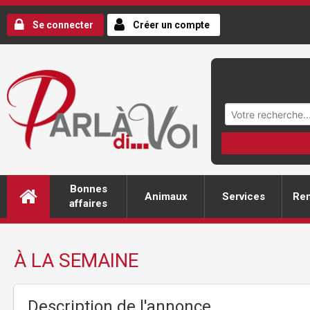
Se connecter
Créer un compte
Bonnes
Animaux
Services
Ren
affaires
À LA SEMAINE
Description de l'annonce