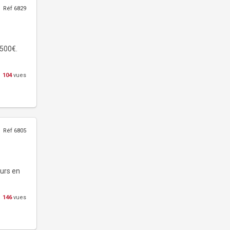
Réf 6829
 500€.
104
vues
Réf 6805
eurs en
146
vues