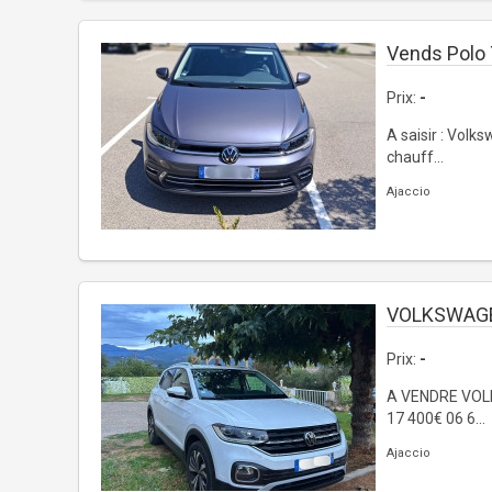
Vends Polo 
Prix:
-
A saisir : Volk
chauff...
Ajaccio
VOLKSWAGE
Prix:
-
A VENDRE VOLKS
17 400€ 06 6...
Ajaccio