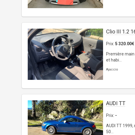
Clio III 1.2 
Prix:
5 320.00€
Première main 
et habi...
Ajaccio
AUDI TT
Prix:
-
AUDI TT 1999, r
50...