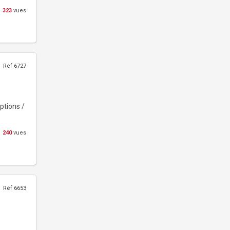
323
vues
Réf 6727
ptions /
240
vues
Réf 6653