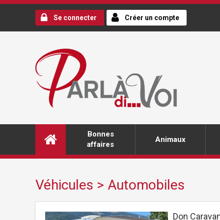
Se connecter
Créer un compte
Bonnes
Animaux
affaires
Véhicules > Automobiles
Don Carava