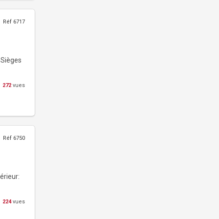
Réf 6717
 Sièges
272
vues
Réf 6750
rieur:
224
vues