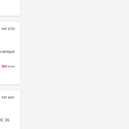
Réf 6735
écanique
256
vues
Réf 6661
0€. 06