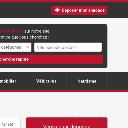
Déposer mon annonce
7 annonces
sur notre site
nt ce que vous cherchez :
cherche rapide
mobilier
Véhicules
Nautisme
Réf 6901
Vous aussi, déposez