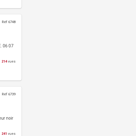
Réf 6748
€. 06 07
214
vues
Réf 6739
ur noir
241
vues