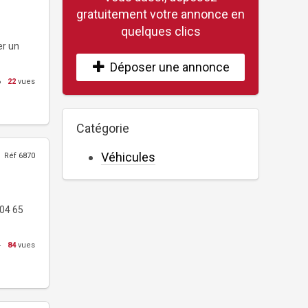
gratuitement votre annonce en
quelques clics
er un
Déposer une annonce
6
22
vues
Catégorie
Véhicules
Réf 6870
 04 65
4
84
vues