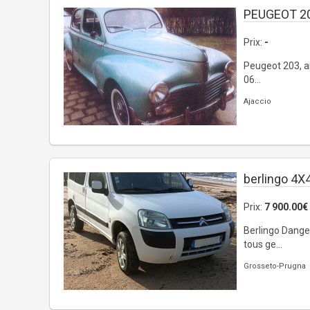
PEUGEOT 2
Prix:
-
Peugeot 203, an
06...
Ajaccio
berlingo 4X
Prix:
7 900.00€
Berlingo Dangel
tous ge...
Grosseto-Prugna