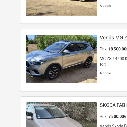
Ajaccio
Vends MG 
Prix:
18 500.00
MG ZS / 4600 Km
toit...
Ajaccio
SKODA FAB
Prix:
7 500.00€
Vends Skoda Fa