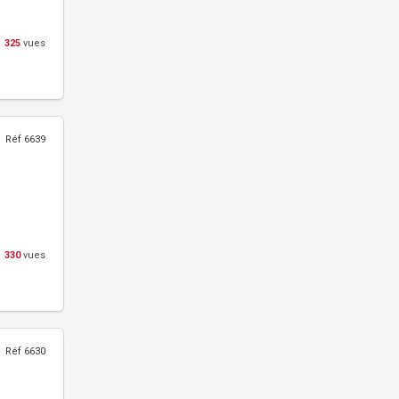
325
vues
Réf 6639
330
vues
Réf 6630