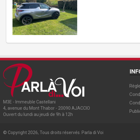
INF
Règle
Condi
M3E - Immeuble Castellani
Cond
4, avenue du Mont Thabor - 20090 AJACCIO
Publi
Ouvert du lundi au jeudi de 9h à 12h
© Copyright 2026, Tous droits réservés. Parla di Voi