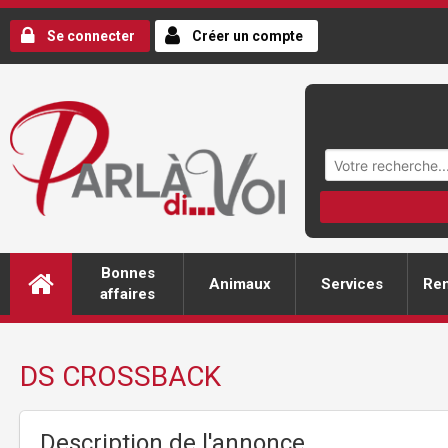
Se connecter
Créer un compte
Bonnes
Animaux
Services
Ren
affaires
DS CROSSBACK
Description de l'annonce