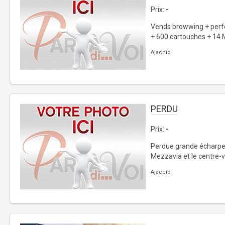
Prix:
-
Vends browwing + perfex
+ 600 cartouches + 14 M
Ajaccio
PERDU
Prix:
-
Perdue grande écharpe d
Mezzavia et le centre-vil
Ajaccio