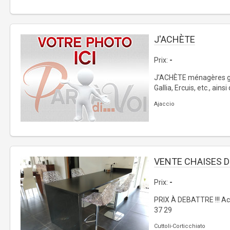
J'ACHÈTE
Prix:
-
J’ACHÈTE ménagères gr
Gallia, Ercuis, etc., ainsi 
Ajaccio
VENTE CHAISES D
Prix:
-
PRIX À DEBATTRE !!! Ach
37 29
Cuttoli-Corticchiato