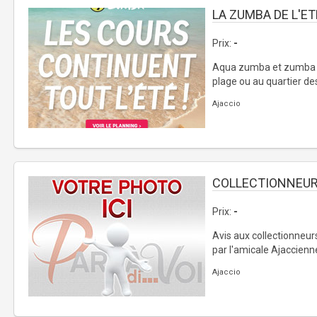
LA ZUMBA DE L'ET
Prix:
-
Aqua zumba et zumba mu
plage ou au quartier des
Ajaccio
COLLECTIONNEU
Prix:
-
Avis aux collectionneur
par l'amicale Ajaccienne
Ajaccio