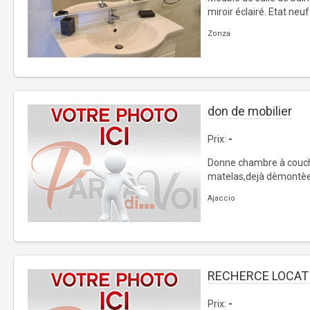
miroir éclairé. Etat neuf
Zonza
don de mobilier
Prix:
-
Donne chambre à couch
matelas,dejà dèmontèe
Ajaccio
RECHERCE LOCAT
Prix:
-