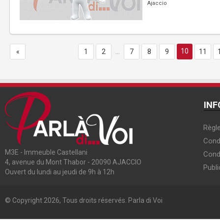
Ajaccio
10
«
1
2
...
7
8
9
11
INF
Règle
Condi
M3E - Immeuble Castellani
Cond
4, avenue du Mont Thabor - 20090 AJACCIO
Publi
Ouvert du lundi au jeudi de 9h à 12h
© Copyright 2026, Tous droits réservés. Parla di Voi