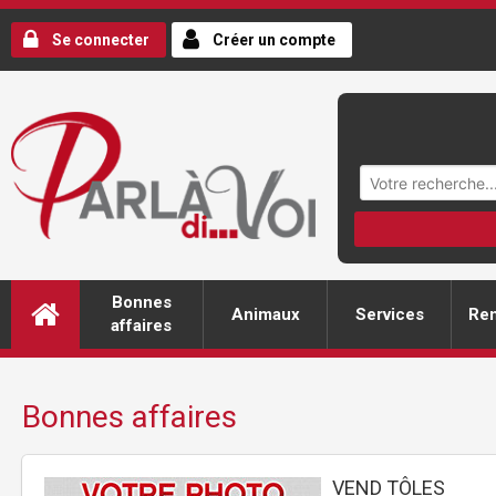
Se connecter
Créer un compte
Bonnes
Animaux
Services
Ren
affaires
Bonnes affaires
VEND TÔLES