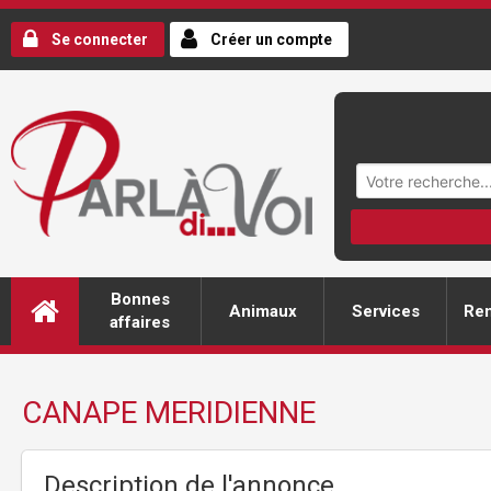
Se connecter
Créer un compte
Bonnes
Animaux
Services
Ren
affaires
CANAPE MERIDIENNE
Description de l'annonce