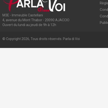
Règle
Condi
M3E - Immeuble Castellani
Cond
4, avenue du Mont Thabor - 20090 AJACCIO
Publi
Ouvert du lundi au jeudi de 9h à 12h
© Copyright 2026, Tous droits réservés. Parla di Voi