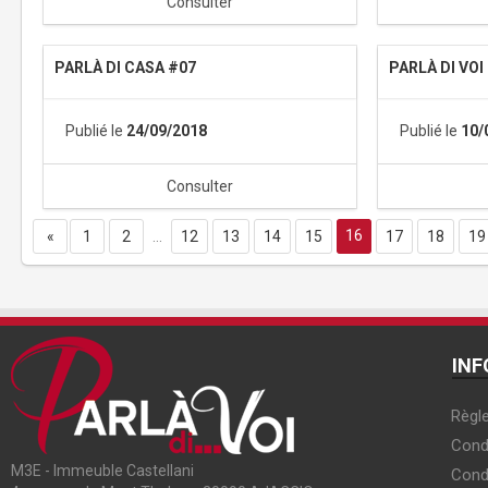
Consulter
PARLÀ DI CASA #07
PARLÀ DI VOI
Publié le
24/09/2018
Publié le
10/
Consulter
16
«
1
2
...
12
13
14
15
17
18
19
INF
Règle
Condi
M3E - Immeuble Castellani
Cond