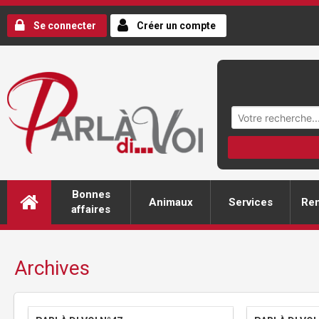
Se connecter
Créer un compte
Bonnes
Animaux
Services
Ren
affaires
Archives