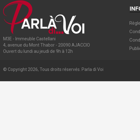
INF
Règle
Condi
M3E - Immeuble Castellani
Cond
4, avenue du Mont Thabor - 20090 AJACCIO
Publi
Ouvert du lundi au jeudi de 9h à 12h
© Copyright 2026, Tous droits réservés. Parla di Voi