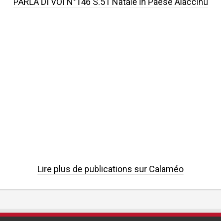
PARLÀ DI VOI N°146 S.51 Natale in Paese Aiaccinu
Lire plus de publications sur Calaméo