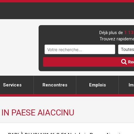
Déjà plus de
1 13
Trouvez rapideme
Re
Services
Rencontres
Emplois
Im
 IN PAESE AIACCINU