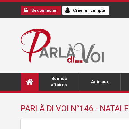
Se connecter
Créer un compte
Bonnes
Animaux
affaires
PARLÀ DI VOI N°146 - NATALE