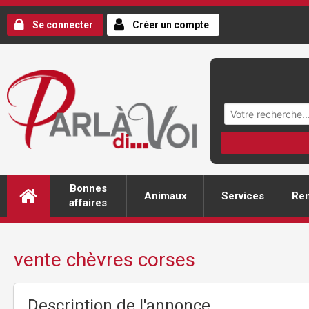
Se connecter
Créer un compte
Bonnes
Animaux
Services
Ren
affaires
vente chèvres corses
Description de l'annonce