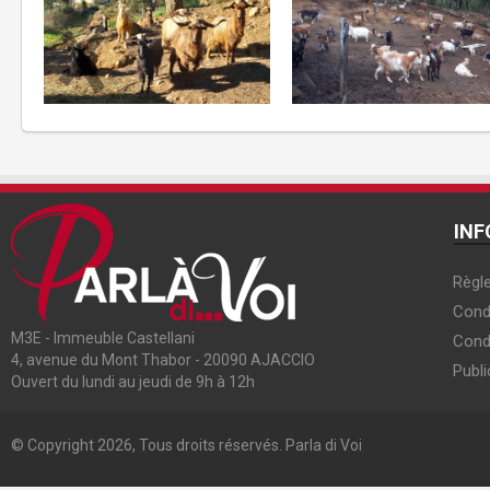
INF
Règle
Condi
M3E - Immeuble Castellani
Cond
4, avenue du Mont Thabor - 20090 AJACCIO
Publi
Ouvert du lundi au jeudi de 9h à 12h
© Copyright 2026, Tous droits réservés. Parla di Voi