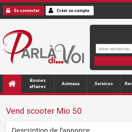
Se connecter
Créer un compte
Bonnes
Animaux
Services
Ren
affaires
Vend scooter Mio 50
Description de l'annonce