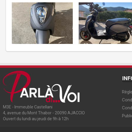
INF
Règle
Condi
M3E - Immeuble Castellani
Cond
4, avenue du Mont Thabor - 20090 AJACCIO
Publi
Ouvert du lundi au jeudi de 9h à 12h