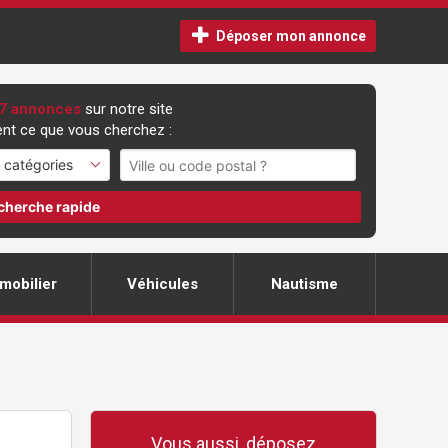
Déposer mon annonce
7 annonces
sur notre site
nt ce que vous cherchez :
cherche rapide
mobilier
Véhicules
Nautisme
Vous aussi, déposez