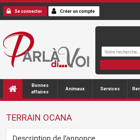
Se connecter
Créer un compte
Bonnes
Animaux
Services
Ren
affaires
TERRAIN OCANA
Description de l'annonce