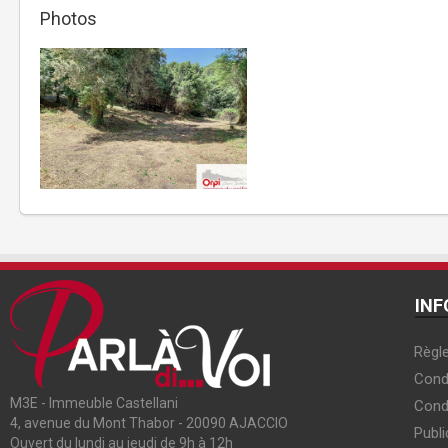
Photos
INF
Règle
Condi
M3E - Immeuble Castellani
Cond
4, avenue du Mont Thabor - 20090 AJACCIO
Publi
Ouvert du lundi au jeudi de 9h à 12h