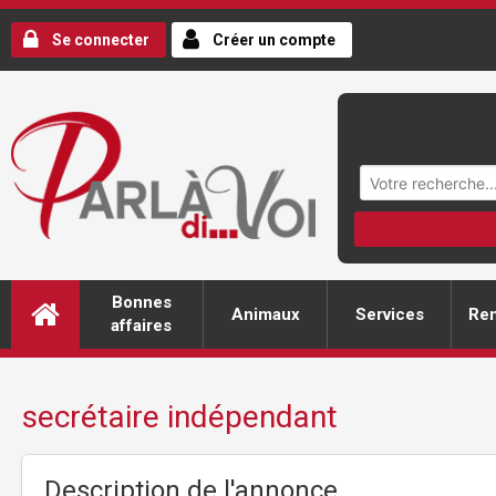
Se connecter
Créer un compte
Bonnes
Animaux
Services
Ren
affaires
secrétaire indépendant
Description de l'annonce