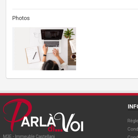
Photos
INF
Règle
Condi
M3E - Immeuble Castellani
Cond