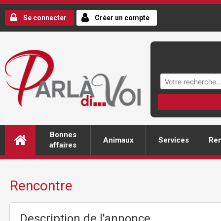
Se connecter
Créer un compte
Bonnes
Animaux
Services
Ren
affaires
Rencontre
Description de l'annonce