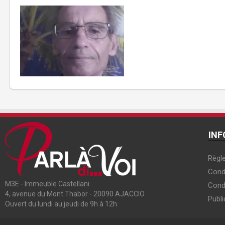
INF
Règle
Condi
M3E - Immeuble Castellani
Cond
4, avenue du Mont Thabor - 20090 AJACCIO
Publi
Ouvert du lundi au jeudi de 9h à 12h