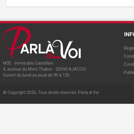
INF
Règle
Condi
M3E - Immeuble Castellani
Cond
4, avenue du Mont Thabor - 20090 AJACCIO
Publi
Ouvert du lundi au jeudi de 9h à 12h
© Copyright 2026, Tous droits réservés. Parla di Voi