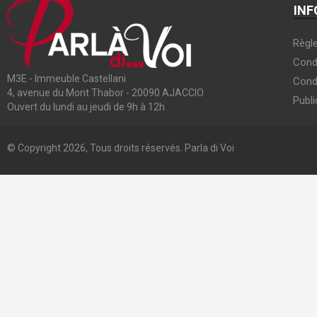
INF
Règle
Condi
M3E - Immeuble Castellani
Cond
4, avenue du Mont Thabor - 20090 AJACCIO
Publi
Ouvert du lundi au jeudi de 9h à 12h
© Copyright 2026, Tous droits réservés. Parla di Voi