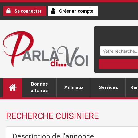
Se connecter
Créer un compte
Bonnes
Animaux
Services
Ren
affaires
RECHERCHE CUISINIERE
Description de l'annonce