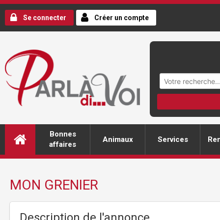
Se connecter
Créer un compte
Bonnes
Animaux
Services
Ren
affaires
MON GRENIER
Description de l'annonce