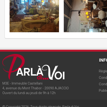
INF
Règle
Condi
M3E - Immeuble Castellani
Cond
4, avenue du Mont Thabor - 20090 AJACCIO
Publi
Ouvert du lundi au jeudi de 9h à 12h
© Copyright 2026, Tous droits réservés. Parla di Voi