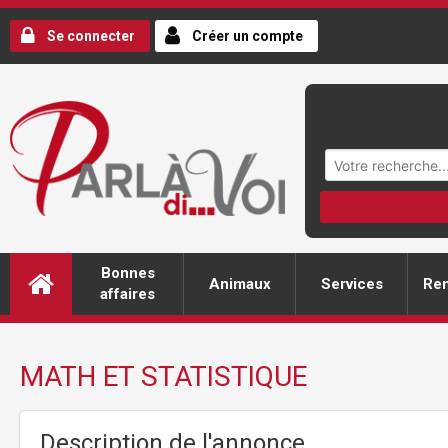
Se connecter
Créer un compte
Bonnes
Animaux
Services
Ren
affaires
MATH ET STATISTIQUE
Description de l'annonce