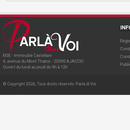
INF
Règle
Condi
M3E - Immeuble Castellani
Cond
4, avenue du Mont Thabor - 20090 AJACCIO
Publi
Ouvert du lundi au jeudi de 9h à 12h
© Copyright 2026, Tous droits réservés. Parla di Voi