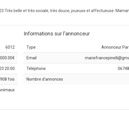
023 Très belle et très sociale, très douce, joueuse et affectueuse. Maman
Informations sur l'annonceur
6012
Type
Annonceur Part
 000.00€
Email
mariefrancepinelli@gma
23 20:00
Téléphone
0674
908 fois
Nombre d'annonces
Animaux