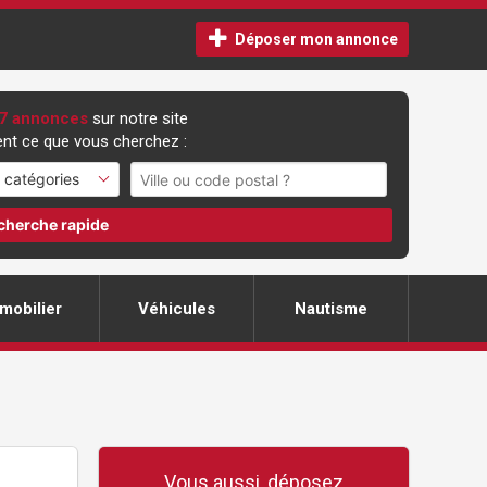
Déposer mon annonce
7 annonces
sur notre site
nt ce que vous cherchez :
cherche rapide
mobilier
Véhicules
Nautisme
Vous aussi, déposez