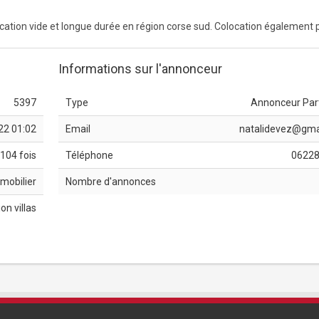
tion vide et longue durée en région corse sud. Colocation également p
Informations sur l'annonceur
5397
Type
Annonceur Part
22 01:02
Email
natalidevez@gma
104 fois
Téléphone
0622
mobilier
Nombre d'annonces
on villas