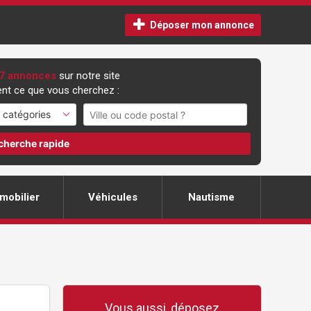
Déposer mon annonce
7 annonces
sur notre site
nt ce que vous cherchez :
cherche rapide
mobilier
Véhicules
Nautisme
Vous aussi, déposez