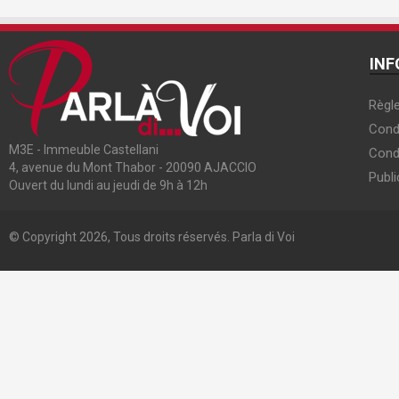
INF
Règle
Condi
M3E - Immeuble Castellani
Cond
4, avenue du Mont Thabor - 20090 AJACCIO
Publi
Ouvert du lundi au jeudi de 9h à 12h
© Copyright 2026, Tous droits réservés. Parla di Voi