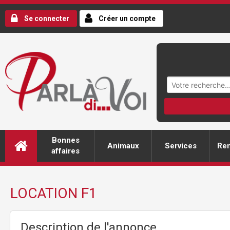
Se connecter
Créer un compte
Bonnes
Animaux
Services
Ren
affaires
LOCATION F1
Description de l'annonce