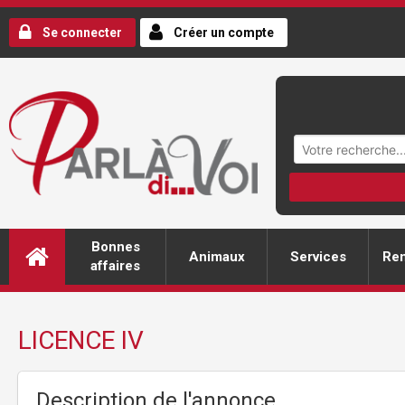
Se connecter
Créer un compte
Bonnes
Animaux
Services
Ren
affaires
LICENCE IV
Description de l'annonce