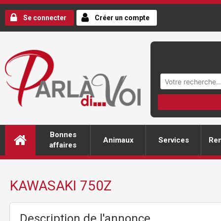
Se connecter
Créer un compte
Bonnes
Animaux
Services
Ren
affaires
KAWASAKI 750Z
Description de l'annonce