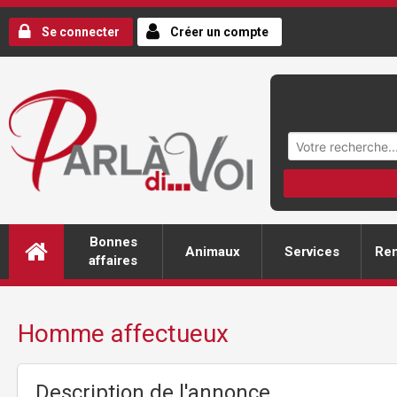
Se connecter
Créer un compte
Bonnes
Animaux
Services
Ren
affaires
Homme affectueux
Description de l'annonce