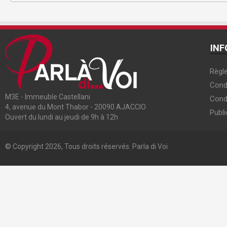
INF
Règle
Condi
M3E - Immeuble Castellani
Cond
4, avenue du Mont Thabor - 20090 AJACCIO
Publi
Ouvert du lundi au jeudi de 9h à 12h
© Copyright 2026, Tous droits réservés. Parla di Voi