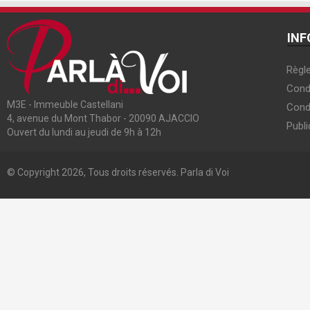
INF
Règle
Condi
M3E - Immeuble Castellani
Cond
4, avenue du Mont Thabor - 20090 AJACCIO
Publi
Ouvert du lundi au jeudi de 9h à 12h
© Copyright 2026, Tous droits réservés. Parla di Voi