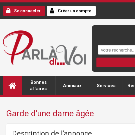
Se connecter
Créer un compte
Bonnes
Animaux
Services
Ren
affaires
Garde d'une dame âgée
Description de l'annonce