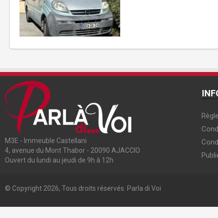
INF
Règle
Condi
M3E - Immeuble Castellani
Cond
4, avenue du Mont Thabor - 20090 AJACCIO
Publi
Ouvert du lundi au jeudi de 9h à 12h
© Copyright 2026, Tous droits réservés. Parla di Voi