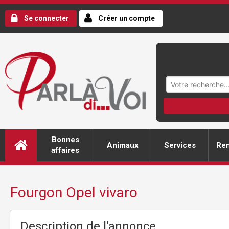
Se connecter
Créer un compte
Bonnes
Animaux
Services
Ren
affaires
Fourgon Opel vivaro
Description de l'annonce