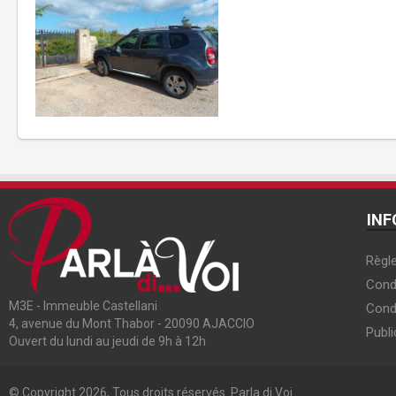
INF
Règle
Condi
M3E - Immeuble Castellani
Cond
4, avenue du Mont Thabor - 20090 AJACCIO
Publi
Ouvert du lundi au jeudi de 9h à 12h
© Copyright 2026, Tous droits réservés. Parla di Voi