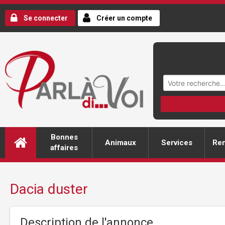
Se connecter
Créer un compte
Bonnes
Animaux
Services
Ren
affaires
Dacia duster
Description de l'annonce