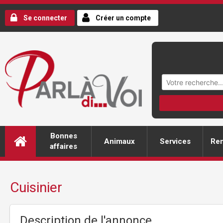
Se connecter
Créer un compte
Bonnes
Animaux
Services
Ren
affaires
Cuisinier
Description de l'annonce