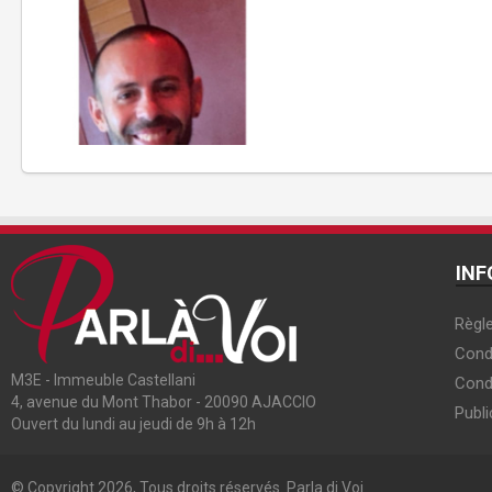
INF
Règle
Condi
M3E - Immeuble Castellani
Cond
4, avenue du Mont Thabor - 20090 AJACCIO
Publi
Ouvert du lundi au jeudi de 9h à 12h
© Copyright 2026, Tous droits réservés. Parla di Voi