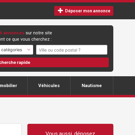
Déposer mon annonce
6 annonces
sur notre site
nt ce que vous cherchez :
cherche rapide
mobilier
Véhicules
Nautisme
Vous aussi, déposez