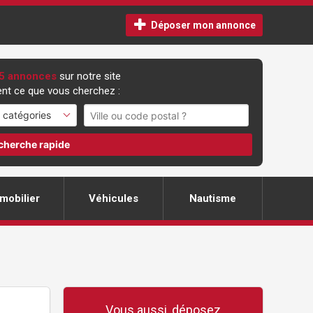
Déposer mon annonce
5 annonces
sur notre site
nt ce que vous cherchez :
cherche rapide
mobilier
Véhicules
Nautisme
Vous aussi, déposez