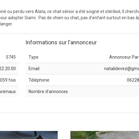
 ou perdu vers Alata, ce chat sénior a été soigné et stérilisé, Il cherch
ur adopter Siami : Pas de chien ou chat, pas d'enfant surtout en bas â
danger.
Informations sur l'annonceur
5745
Type
Annonceur Part
22 20:00
Email
natalidevez@gma
059 fois
Téléphone
0622
Animaux
Nombre d'annonces