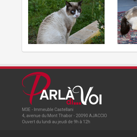
M3E - Immeuble Castellani
4, avenue du Mont Thabor - 20090 AJACCIO
Ouvert du lundi au jeudi de 9h à 12h