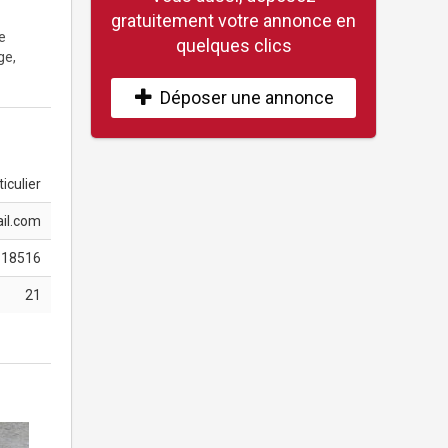
gratuitement votre annonce en
e
quelques clics
ge,
Déposer une annonce
iculier
il.com
818516
21