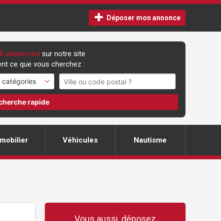
Déposer mon annonce
5 annonces
sur notre site
nt ce que vous cherchez :
cherche rapide
mobilier
Véhicules
Nautisme
Vous aussi, déposez