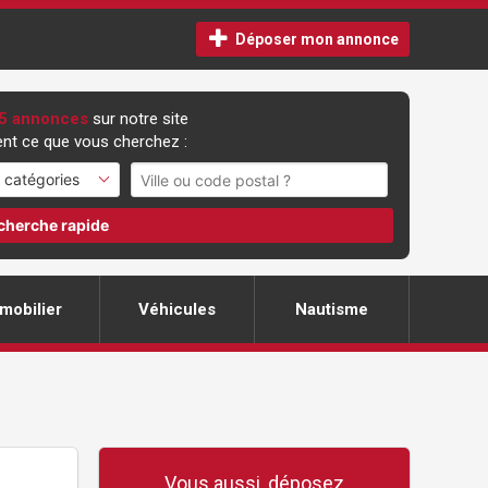
Déposer mon annonce
5 annonces
sur notre site
nt ce que vous cherchez :
cherche rapide
mobilier
Véhicules
Nautisme
Vous aussi, déposez