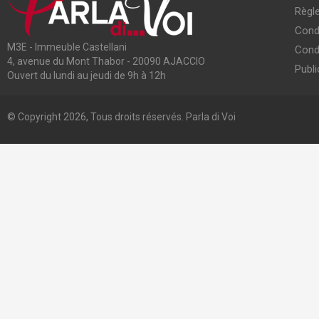
Règle
Condi
M3E - Immeuble Castellani
Cond
4, avenue du Mont Thabor - 20090 AJACCIO
Publi
Ouvert du lundi au jeudi de 9h à 12h
© Copyright 2026, Tous droits réservés. Parla di Voi