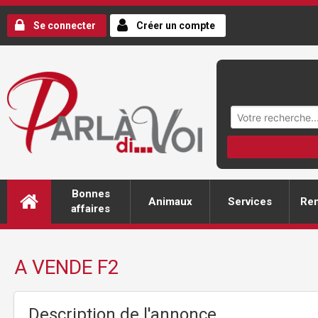
Se connecter
Créer un compte
Bonnes
Animaux
Services
Ren
affaires
A VENDE F2
Description de l'annonce