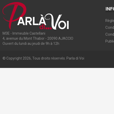
INF
Règle
Condi
M3E - Immeuble Castellani
Cond
4, avenue du Mont Thabor - 20090 AJACCIO
Publi
Ouvert du lundi au jeudi de 9h à 12h
© Copyright 2026, Tous droits réservés. Parla di Voi